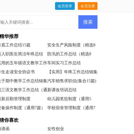
会员登录
会员注册
精华推荐
月底工作总结15篇
安全生产风险制度（精选8
篇）
新入职医生简洁年终总结
防汛的工作总结（精选8
（通用7篇）
篇）
实用的五年级语文教学工作
车间实习工作总结
总结锦集8篇
学生走读安全协议书
【实用】年终工作总结锦集
6篇
关于期中教学工作总结锦集
汽车销售求职信(集合15篇)
5篇
初三语文教学工作总结（通
新课改培训总结
用8篇）
最新后勤管理制度
幼儿园奖惩制度（通用5
篇）
设备操作制度（通用7篇）
学校宿舍管理制度（通用7
篇）
猜你喜欢
邀请函
女性创业