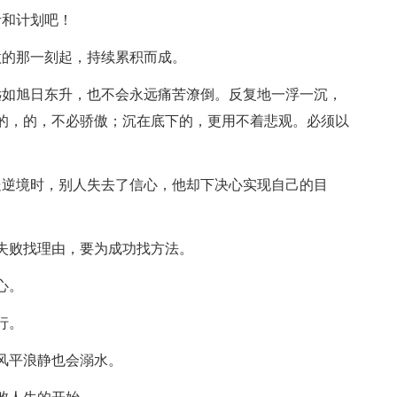
考和计划吧！
做的那一刻起，持续累积而成。
远如旭日东升，也不会永远痛苦潦倒。反复地一浮一沉，
的，的，不必骄傲；沉在底下的，更用不着悲观。必须以
处逆境时，别人失去了信心，他却下决心实现自己的目
为失败找理由，要为成功找方法。
心。
行。
风平浪静也会溺水。