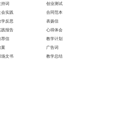
主持词
创业测试
社会实践
合同范本
教学反思
表扬信
实践报告
心得体会
推荐信
教学计划
教案
广告词
职场文书
教学总结