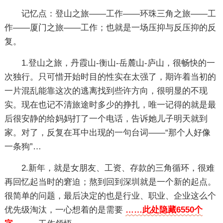
记忆点：登山之旅——工作——环珠三角之旅——工
作——厦门之旅——工作；也就是一场压抑与反压抑的反
复。
1.登山之旅，丹霞山-衡山-岳麓山-庐山，很畅快的一
次独行。只可惜开始时目的性实在太强了，期许着当初的
一片混乱能靠这次的逃离找到些许方向，很明显的不现
实。现在也记不清旅途时多少的挣扎，唯一记得的就是最
后很安静的给妈妈打了一个电话，告诉她儿子明天就到
家。对了，反复在耳中出现的一句台词——“那个人好像
一条狗”…
2.新年，就是女朋友、工资、存款的三角循环，很难
再回忆起当时的窘迫；熬到回到深圳就是一个新的起点。
很简单的问题，最后决定的也是行业、职业、企业这么个
优先级淘汰，一心想着的是需要
……此处隐藏6550个