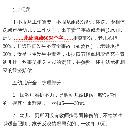
(二)惩罚：
⒈不服从工作需要，不服从组织分配，体罚、变相体
罚或虐待幼儿，工作失职，出了责任事故或差错(如幼儿
走失
……此处隐藏6054个字……
拒赔部分，老师承担
80%，开饭期间发生不安全事故（如烫伤），老师承担
80%，食品卫生发生中毒者，根据情节轻重相应追究主管
幼儿灶、炊事员相关人员的责任，并参照上述办法承担相
应的经济赔偿。
五幼儿安全、护理部分：
1、因教师看护不力，导致幼儿被抓伤、咬伤摔伤
的，视其严重程度，一次扣5——20元。
2、幼儿上厕所因没有教师指导而摔伤的，不给学生
以适当照顾，家长反映情况属实的，一次扣10元。