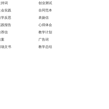
主持词
创业测试
社会实践
合同范本
教学反思
表扬信
实践报告
心得体会
推荐信
教学计划
教案
广告词
职场文书
教学总结