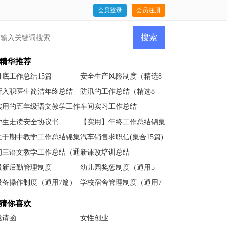
会员登录
会员注册
精华推荐
月底工作总结15篇
安全生产风险制度（精选8
篇）
新入职医生简洁年终总结
防汛的工作总结（精选8
（通用7篇）
篇）
实用的五年级语文教学工作
车间实习工作总结
总结锦集8篇
学生走读安全协议书
【实用】年终工作总结锦集
6篇
关于期中教学工作总结锦集
汽车销售求职信(集合15篇)
5篇
初三语文教学工作总结（通
新课改培训总结
用8篇）
最新后勤管理制度
幼儿园奖惩制度（通用5
篇）
设备操作制度（通用7篇）
学校宿舍管理制度（通用7
篇）
猜你喜欢
邀请函
女性创业