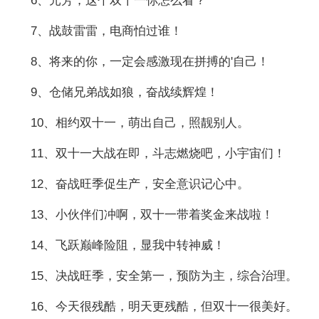
6、元芳，这个双十一你怎么看？
7、战鼓雷雷，电商怕过谁！
8、将来的你，一定会感激现在拼搏的'自己！
9、仓储兄弟战如狼，奋战续辉煌！
10、相约双十一，萌出自己，照靓别人。
11、双十一大战在即，斗志燃烧吧，小宇宙们！
12、奋战旺季促生产，安全意识记心中。
13、小伙伴们冲啊，双十一带着奖金来战啦！
14、飞跃巅峰险阻，显我中转神威！
15、决战旺季，安全第一，预防为主，综合治理。
16、今天很残酷，明天更残酷，但双十一很美好。