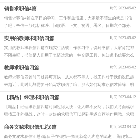
都头痛的问题，下面是小编为大家整理的大...
销售求职信4篇
时间:2023-05-02
销售求职信4篇在平日的学习、工作和生活里，大家最不陌生的就是书信
了吧，书信一般包括称呼、问候语、正文、祝语、署名、日期六个部分。
你所见过的书信是什么样的呢？下面是小编...
实用的教师求职信四篇
时间:2023-05-02
实用的教师求职信四篇在现实生活或工作学习中，说到书信，大家肯定都
不陌生吧，书信是人们用于表情达意的一种交际工具。你知道书信要怎么
写才正确吗？以下是小编收集整理的教师求职...
教师求职信四篇
时间:2023-05-02
教师求职信四篇时间过得可真快，从来都不等人，找工作对于我们说已越
来越近，此时此刻需要开始写求职信了哦。那么如何写求职信才简练、明
确呢？下面是小编帮大家整理的教师求职信4...
【精品】经理求职信四篇
时间:2023-04-12
【精品】经理求职信四篇时间过得太快，让人猝不及防，我们又将面临求
职找工作的挑战，这时一封好的求职信可以起到毛遂自荐的作用哦。求职
信怎么写才能具有特色？下面是小编收集整理...
商务文秘求职信汇总8篇
时间:2023-04-12
商务文秘求职信汇总8篇日子在弹指一挥间就毫无声息的流逝，我们找工