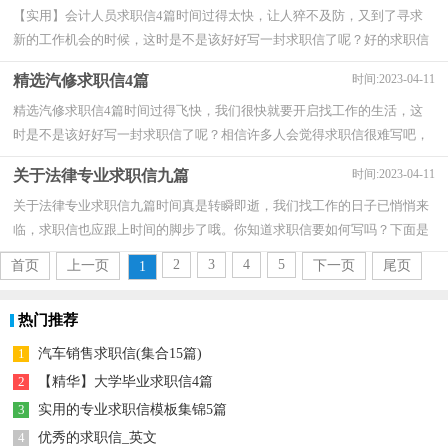
【实用】会计人员求职信4篇时间过得太快，让人猝不及防，又到了寻求
新的工作机会的时候，这时是不是该好好写一封求职信了呢？好的求职信
都具备一些什么特点呢？以下是小编为大家整理...
精选汽修求职信4篇
时间:2023-04-11
精选汽修求职信4篇时间过得飞快，我们很快就要开启找工作的生活，这
时是不是该好好写一封求职信了呢？相信许多人会觉得求职信很难写吧，
以下是小编帮大家整理的汽修求职信4篇，欢迎阅...
关于法律专业求职信九篇
时间:2023-04-11
关于法律专业求职信九篇时间真是转瞬即逝，我们找工作的日子已悄悄来
临，求职信也应跟上时间的脚步了哦。你知道求职信要如何写吗？下面是
小编为大家整理的法律专业求职信9篇，仅供...
2
3
4
5
首页
上一页
下一页
尾页
1
热门推荐
1
汽车销售求职信(集合15篇)
2
【精华】大学毕业求职信4篇
3
实用的专业求职信模板集锦5篇
4
优秀的求职信_英文